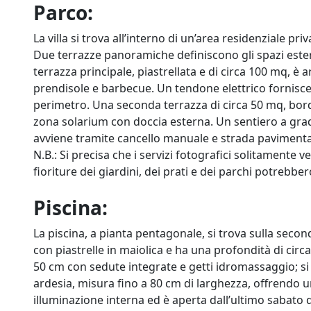
Parco:
La villa si trova all’interno di un’area residenziale p
Due terrazze panoramiche definiscono gli spazi ester
terrazza principale, piastrellata e di circa 100 mq, è 
prendisole e barbecue. Un tendone elettrico fornisce
perimetro. Una seconda terrazza di circa 50 mq, bord
zona solarium con doccia esterna. Un sentiero a grad
avviene tramite cancello manuale e strada paviment
N.B.: Si precisa che i servizi fotografici solitamente v
fioriture dei giardini, dei prati e dei parchi potrebbe
Piscina:
La piscina, a pianta pentagonale, si trova sulla secon
con piastrelle in maiolica e ha una profondità di circa
50 cm con sedute integrate e getti idromassaggio; si a
ardesia, misura fino a 80 cm di larghezza, offrendo un
illuminazione interna ed è aperta dall’ultimo sabato d