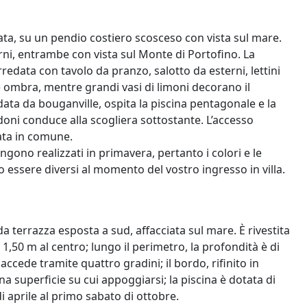
rivata, su un pendio costiero scosceso con vista sul mare.
ni, entrambe con vista sul Monte di Portofino. La
arredata con tavolo da pranzo, salotto da esterni, lettini
 ombra, mentre grandi vasi di limoni decorano il
ata da bouganville, ospita la piscina pentagonale e la
oni conduce alla scogliera sottostante. L’accesso
ata in comune.
engono realizzati in primavera, pertanto i colori e le
ro essere diversi al momento del vostro ingresso in villa.
da terrazza esposta a sud, affacciata sul mare. È rivestita
 1,50 m al centro; lungo il perimetro, la profondità è di
ccede tramite quattro gradini; il bordo, rifinito in
a superficie su cui appoggiarsi; la piscina è dotata di
i aprile al primo sabato di ottobre.