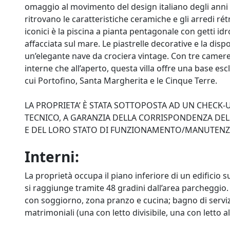
omaggio al movimento del design italiano degli anni ’60
ritrovano le caratteristiche ceramiche e gli arredi rét
iconici è la piscina a pianta pentagonale con getti 
affacciata sul mare. Le piastrelle decorative e la dis
un’elegante nave da crociera vintage. Con tre camere
interne che all’aperto, questa villa offre una base escl
cui Portofino, Santa Margherita e le Cinque Terre.
LA PROPRIETA’ È STATA SOTTOPOSTA AD UN CHECK
TECNICO, A GARANZIA DELLA CORRISPONDENZA DELL
E DEL LORO STATO DI FUNZIONAMENTO/MANUTEN
Interni:
La proprietà occupa il piano inferiore di un edificio su
si raggiunge tramite 48 gradini dall’area parcheggi
con soggiorno, zona pranzo e cucina; bagno di serviz
matrimoniali (una con letto divisibile, una con letto a