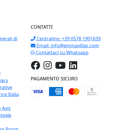
CONTATTI
erali di
Centralino: +39 0578 1901639
Email:
info@emmavillas.com
Contattaci su Whatsapp
o
y
PAGAMENTO SICURO
vacy
rative
ce Italia
 Avis
teale
on Room