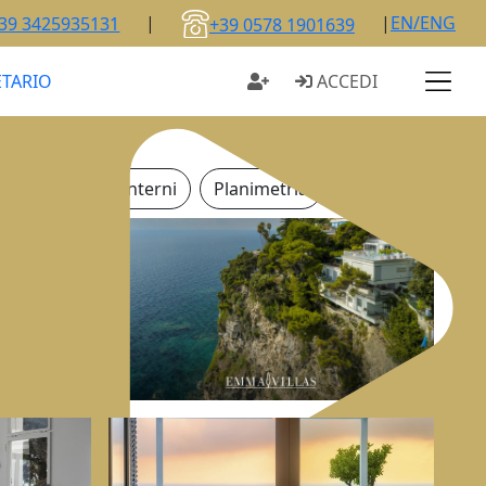
|
|
EN/ENG
39 3425935131
+39 0578 1901639
ETARIO
ACCEDI
Esterni
Interni
Planimetria
Video