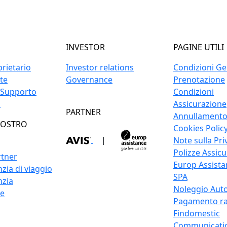
INVESTOR
PAGINE UTILI
prietario
Investor relations
Condizioni Gen
ite
Governance
Prenotazione
 Supporto
Condizioni
o
Assicurazione
PARTNER
Annullament
NOSTRO
Cookies Polic
|
Note sulla Pri
Polizze Assicu
rtner
Europ Assistan
zia di viaggio
SPA
nzia
Noleggio Auto
re
Pagamento ra
Findomestic
Communicati