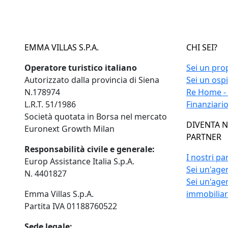
EMMA VILLAS S.P.A.
CHI SEI?
Operatore turistico italiano
Sei un pro
Autorizzato dalla provincia di Siena
Sei un osp
N.178974
Re Home -
L.R.T. 51/1986
Finanziari
Società quotata in Borsa nel mercato
DIVENTA 
Euronext Growth Milan
PARTNER
Responsabilità civile e generale:
I nostri pa
Europ Assistance Italia S.p.A.
Sei un'agen
N. 4401827
Sei un'age
Emma Villas S.p.A.
immobilia
Partita IVA 01188760522
Sede legale: