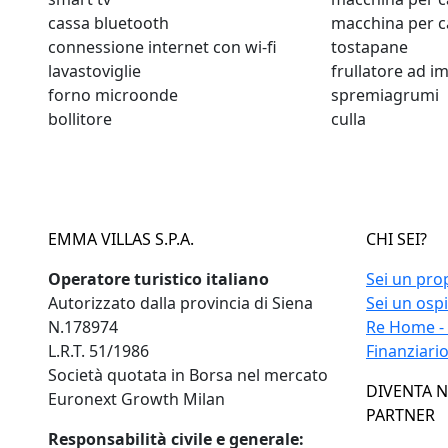
cassa bluetooth
macchina per c
connessione internet con wi-fi
tostapane
lavastoviglie
frullatore ad 
forno microonde
spremiagrumi
bollitore
culla
EMMA VILLAS S.P.A.
CHI SEI?
Operatore turistico italiano
Sei un pro
Autorizzato dalla provincia di Siena
Sei un osp
N.178974
Re Home -
L.R.T. 51/1986
Finanziari
Società quotata in Borsa nel mercato
DIVENTA 
Euronext Growth Milan
PARTNER
Responsabilità civile e generale: