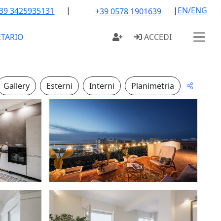
|
|
EN/ENG
39 3425935131
+39 0578 1901639
ETARIO
ACCEDI
Gallery
Esterni
Interni
Planimetria