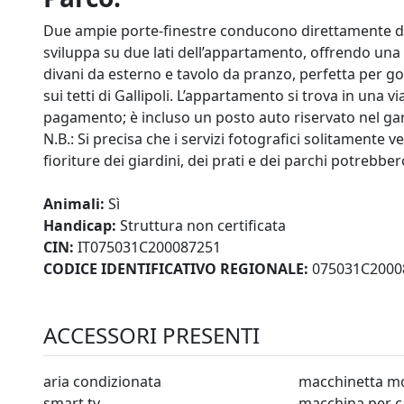
Due ampie porte-finestre conducono direttamente dal
sviluppa su due lati dell’appartamento, offrendo una 
divani da esterno e tavolo da pranzo, perfetta per god
sui tetti di Gallipoli. L’appartamento si trova in una v
pagamento; è incluso un posto auto riservato nel gar
N.B.: Si precisa che i servizi fotografici solitamente v
fioriture dei giardini, dei prati e dei parchi potrebbe
Animali:
Sì
Handicap:
Struttura non certificata
CIN:
IT075031C200087251
CODICE IDENTIFICATIVO REGIONALE:
075031C2000
ACCESSORI PRESENTI
aria condizionata
macchinetta m
smart tv
macchina per c