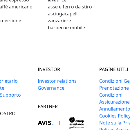
affè americano
asse e ferro da stiro
asciugacapelli
immersione
zanzariere
barbecue mobile
INVESTOR
PAGINE UTILI
prietario
Investor relations
Condizioni Gen
ite
Governance
Prenotazione
 Supporto
Condizioni
o
Assicurazione
PARTNER
Annullament
NOSTRO
Cookies Polic
|
Note sulla Pri
Polizze Assicu