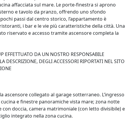
ina affacciata sul mare. Le porte-finestra si aprono
esterno e tavolo da pranzo, offrendo uno sfondo
 a pochi passi dal centro storico, l’appartamento è
storanti, i bar e le vie più caratteristiche della città. Una
o riservato e accesso tramite ascensore completa la
-UP EFFETTUATO DA UN NOSTRO RESPONSABILE
A DESCRIZIONE, DEGLI ACCESSORI RIPORTATI NEL SITO
ZIONE
da ascensore collegato al garage sotterraneo. L’ingresso
cucina e finestre panoramiche vista mare; zona notte
on doccia, camera matrimoniale (con letto divisibile) e
iglio integrato nella zona cucina.