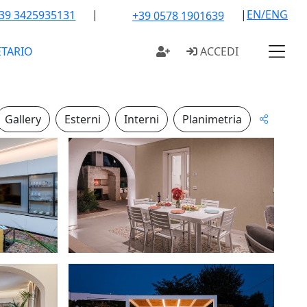
|
|
EN/ENG
39 3425935131
+39 0578 1901639
ETARIO
ACCEDI
Gallery
Esterni
Interni
Planimetria