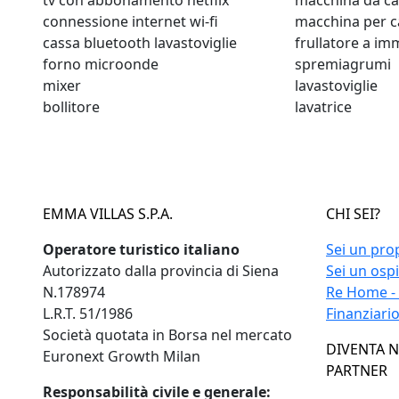
tv con abbonamento netflix
macchina da ca
connessione internet wi-fi
macchina per c
cassa bluetooth lavastoviglie
frullatore a i
forno microonde
spremiagrumi
mixer
lavastoviglie
bollitore
lavatrice
EMMA VILLAS S.P.A.
CHI SEI?
Operatore turistico italiano
Sei un pro
Autorizzato dalla provincia di Siena
Sei un osp
N.178974
Re Home -
L.R.T. 51/1986
Finanziari
Società quotata in Borsa nel mercato
DIVENTA 
Euronext Growth Milan
PARTNER
Responsabilità civile e generale: