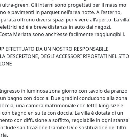
 ultra-green. Gli interni sono progettati per il massimo
o e pavimenti in parquet nell’area notte. All’esterno,
arata offrono diversi spazi per vivere all’aperto. La villa
elettrici ed è a breve distanza in auto dai negozi,
 e Costa Merlata sono anch’esse facilmente raggiungibili.
-UP EFFETTUATO DA UN NOSTRO RESPONSABILE
A DESCRIZIONE, DEGLI ACCESSORI RIPORTATI NEL SITO
ZIONE
– Ingresso in luminosa zona giorno con tavolo da pranzo
 a un bagno con doccia. Due gradini conducono alla zona
occia; una camera matrimoniale con letto king-size e
on bagno en suite con doccia. La villa è dotata di un
ento con diffusione a soffitto, regolabile in ogni stanza
include sanificazione tramite UV e sostituzione dei filtri
ria.