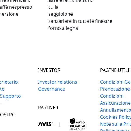
ffè americano
asse e ferro da stiro
affè nespresso
culla
mmersione
seggiolone
zanzariere in tutte le finestre
forno a legna
INVESTOR
PAGINE UTILI
prietario
Investor relations
Condizioni Gen
ite
Governance
Prenotazione
 Supporto
Condizioni
o
Assicurazione
PARTNER
Annullament
NOSTRO
Cookies Polic
|
Note sulla Pri