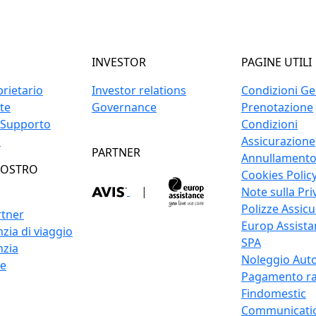
INVESTOR
PAGINE UTILI
prietario
Investor relations
Condizioni Gen
ite
Governance
Prenotazione
 Supporto
Condizioni
o
Assicurazione
PARTNER
Annullament
NOSTRO
Cookies Polic
|
Note sulla Pri
Polizze Assicu
rtner
Europ Assistan
zia di viaggio
SPA
nzia
Noleggio Auto
re
Pagamento ra
Findomestic
Communicati