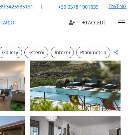
|
|
EN/ENG
39 3425935131
+39 0578 1901639
ETARIO
ACCEDI
Gallery
Esterni
Interni
Planimetria