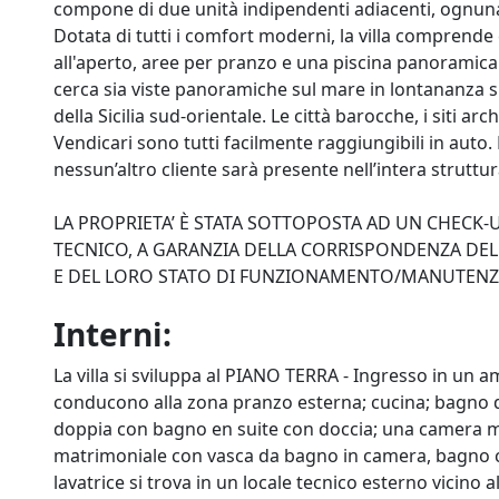
compone di due unità indipendenti adiacenti, ognuna
Dotata di tutti i comfort moderni, la villa comprend
all'aperto, aree per pranzo e una piscina panoramica 
cerca sia viste panoramiche sul mare in lontananza sia 
della Sicilia sud-orientale. Le città barocche, i siti a
Vendicari sono tutti facilmente raggiungibili in auto. N
nessun’altro cliente sarà presente nell’intera struttur
LA PROPRIETA’ È STATA SOTTOPOSTA AD UN CHECK
TECNICO, A GARANZIA DELLA CORRISPONDENZA DELL
E DEL LORO STATO DI FUNZIONAMENTO/MANUTEN
Interni:
La villa si sviluppa al PIANO TERRA - Ingresso in un
conducono alla zona pranzo esterna; cucina; bagno d
doppia con bagno en suite con doccia; una camera m
matrimoniale con vasca da bagno in camera, bagno co
lavatrice si trova in un locale tecnico esterno vicino a