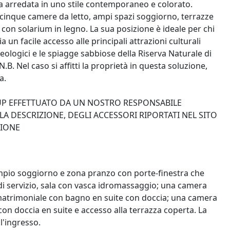
 arredata in uno stile contemporaneo e colorato.
e cinque camere da letto, ampi spazi soggiorno, terrazze
con solarium in legno. La sua posizione è ideale per chi
un facile accesso alle principali attrazioni culturali
rcheologici e le spiagge sabbiose della Riserva Naturale di
.B. Nel caso si affitti la proprietà in questa soluzione,
a.
-UP EFFETTUATO DA UN NOSTRO RESPONSABILE
A DESCRIZIONE, DEGLI ACCESSORI RIPORTATI NEL SITO
ZIONE
 ampio soggiorno e zona pranzo con porte-finestra che
i servizio, sala con vasca idromassaggio; una camera
atrimoniale con bagno en suite con doccia; una camera
n doccia en suite e accesso alla terrazza coperta. La
ll'ingresso.