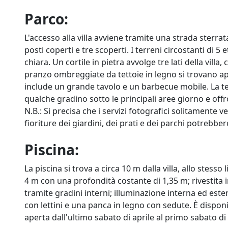
Parco:
L'accesso alla villa avviene tramite una strada ster
posti coperti e tre scoperti. I terreni circostanti di 5
chiara. Un cortile in pietra avvolge tre lati della vill
pranzo ombreggiate da tettoie in legno si trovano app
include un grande tavolo e un barbecue mobile. La ter
qualche gradino sotto le principali aree giorno e of
N.B.: Si precisa che i servizi fotografici solitamente v
fioriture dei giardini, dei prati e dei parchi potrebbe
Piscina:
La piscina si trova a circa 10 m dalla villa, allo stess
4 m con una profondità costante di 1,35 m; rivestita i
tramite gradini interni; illuminazione interna ed este
con lettini e una panca in legno con sedute. È dispon
aperta dall'ultimo sabato di aprile al primo sabato di