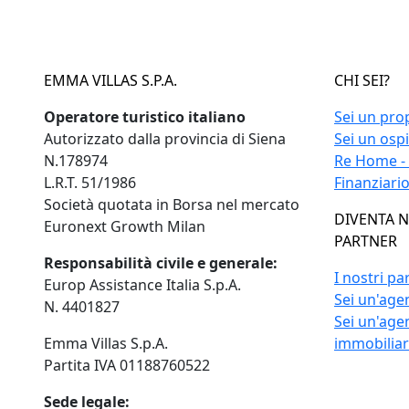
EMMA VILLAS S.P.A.
CHI SEI?
Operatore turistico italiano
Sei un pro
Autorizzato dalla provincia di Siena
Sei un osp
N.178974
Re Home -
L.R.T. 51/1986
Finanziari
Società quotata in Borsa nel mercato
DIVENTA 
Euronext Growth Milan
PARTNER
Responsabilità civile e generale:
I nostri pa
Europ Assistance Italia S.p.A.
Sei un'agen
N. 4401827
Sei un'age
Emma Villas S.p.A.
immobilia
Partita IVA 01188760522
Sede legale: