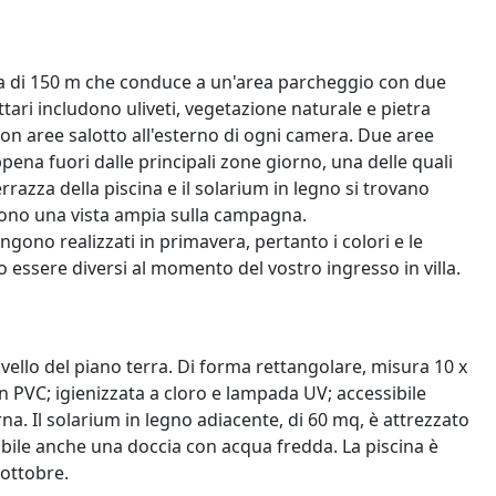
rata di 150 m che conduce a un'area parcheggio con due
 ettari includono uliveti, vegetazione naturale e pietra
a, con aree salotto all'esterno di ogni camera. Due aree
ena fuori dalle principali zone giorno, una delle quali
razza della piscina e il solarium in legno si trovano
frono una vista ampia sulla campagna.
engono realizzati in primavera, pertanto i colori e le
ro essere diversi al momento del vostro ingresso in villa.
o livello del piano terra. Di forma rettangolare, misura 10 x
n PVC; igienizzata a cloro e lampada UV; accessibile
rna. Il solarium in legno adiacente, di 60 mq, è attrezzato
ibile anche una doccia con acqua fredda. La piscina è
 ottobre.