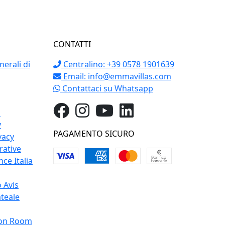
CONTATTI
erali di
Centralino: +39 0578 1901639
Email:
info@emmavillas.com
Contattaci su Whatsapp
o
y
PAGAMENTO SICURO
vacy
rative
ce Italia
 Avis
teale
on Room