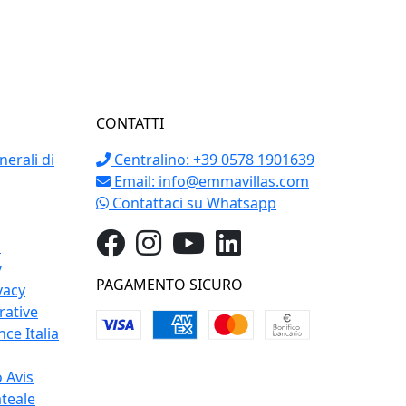
CONTATTI
erali di
Centralino: +39 0578 1901639
Email:
info@emmavillas.com
Contattaci su Whatsapp
o
y
PAGAMENTO SICURO
vacy
rative
ce Italia
 Avis
teale