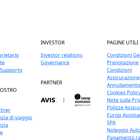
INVESTOR
PAGINE UTILI
prietario
Investor relations
Condizioni Gen
ite
Governance
Prenotazione
 Supporto
Condizioni
o
Assicurazione
PARTNER
Annullament
NOSTRO
Cookies Polic
|
Note sulla Pri
Polizze Assicu
rtner
Europ Assistan
zia di viaggio
SPA
nzia
Noleggio Auto
re
Pagamento ra