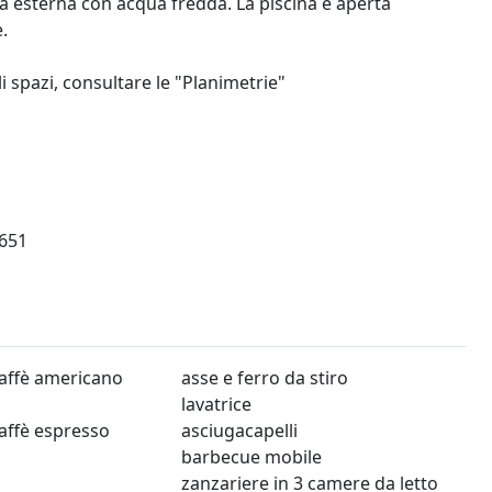
a esterna con acqua fredda. La piscina è aperta
.
i spazi, consultare le "Planimetrie"
651
affè americano
asse e ferro da stiro
lavatrice
affè espresso
asciugacapelli
barbecue mobile
zanzariere in 3 camere da letto