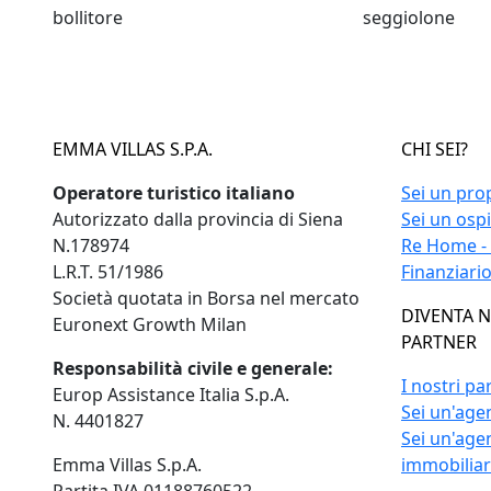
bollitore
seggiolone
EMMA VILLAS S.P.A.
CHI SEI?
Operatore turistico italiano
Sei un pro
Autorizzato dalla provincia di Siena
Sei un osp
N.178974
Re Home -
L.R.T. 51/1986
Finanziari
Società quotata in Borsa nel mercato
DIVENTA 
Euronext Growth Milan
PARTNER
Responsabilità civile e generale:
I nostri pa
Europ Assistance Italia S.p.A.
Sei un'agen
N. 4401827
Sei un'age
Emma Villas S.p.A.
immobilia