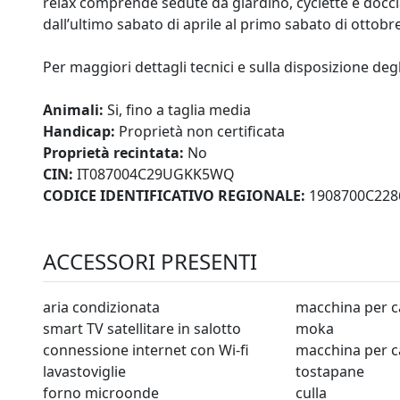
relax comprende sedute da giardino, cyclette e docci
dall’ultimo sabato di aprile al primo sabato di ottobre
Per maggiori dettagli tecnici e sulla disposizione degl
Animali:
Si, fino a taglia media
Handicap:
Proprietà non certificata
Proprietà recintata:
No
CIN:
IT087004C29UGKK5WQ
CODICE IDENTIFICATIVO REGIONALE:
1908700C228
ACCESSORI PRESENTI
aria condizionata
macchina per c
smart TV satellitare in salotto
moka
connessione internet con Wi-fi
macchina per c
lavastoviglie
tostapane
forno microonde
culla