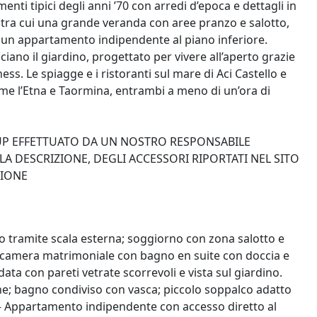
ementi tipici degli anni ’70 con arredi d’epoca e dettagli in
i, tra cui una grande veranda con aree pranzo e salotto,
e un appartamento indipendente al piano inferiore.
iano il giardino, progettato per vivere all’aperto grazie
ness. Le spiagge e i ristoranti sul mare di Aci Castello e
ome l’Etna e Taormina, entrambi a meno di un’ora di
-UP EFFETTUATO DA UN NOSTRO RESPONSABILE
A DESCRIZIONE, DEGLI ACCESSORI RIPORTATI NEL SITO
ZIONE
so tramite scala esterna; soggiorno con zona salotto e
a camera matrimoniale con bagno en suite con doccia e
ata con pareti vetrate scorrevoli e vista sul giardino.
; bagno condiviso con vasca; piccolo soppalco adatto
 Appartamento indipendente con accesso diretto al