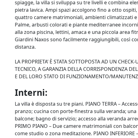
spiagge, la villa si sviluppa su tre livelli e combina el
pietra lavica. Ampi spazi accolgono fino a otto ospit
quattro camere matrimoniali, ambienti climatizzati 
Palme, arbusti colorati e piante mediterranee incornic
alla zona piscina, lettini, amaca e una piccola area fit
Giardini Naxos sono facilmente raggiungibili, così c
distanza.
LA PROPRIETA’ È STATA SOTTOPOSTA AD UN CHECK
TECNICO, A GARANZIA DELLA CORRISPONDENZA DELL
E DEL LORO STATO DI FUNZIONAMENTO/MANUTEN
Interni:
La villa è disposta su tre piani. PIANO TERRA – Acces
pranzo; cucina con porte-finestra sulla veranda; un
balcone; bagno di servizio; accesso alla veranda arred
PRIMO PIANO – Due camere matrimoniali con balcone
come studio o zona meditazione. PIANO INFERIORE –