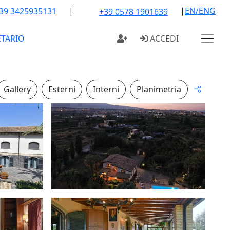
|
|
EN/ENG
39 3425935131
+39 0578 1901639
ETARIO
ACCEDI
Gallery
Esterni
Interni
Planimetria