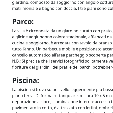
giardino, composto da soggiorno con angolo cottura,
matrimoniale e bagno con doccia. I tre piani sono col
Parco:
La villa è circondata da un giardino curato con prato
e glicine aggiungono colore stagionale, affiancati da
cucina e soggiorno, è arredata con tavolo da pranzo 
tutto l’anno. Un barbecue mobile è posizionato accan
cancello automatico all’area parcheggio scoperta per
N.B.: Si precisa che i servizi fotografici solitamente v
fioriture dei giardini, dei prati e dei parchi potrebbe
Piscina:
La piscina si trova su un livello leggermente più basso
piano terra. Di forma rettangolare, misura 10 x 5 m c
depurazione a cloro; illuminazione interna; accesso tr
pavimentato in cotto, è attrezzato con lettini, ombrel