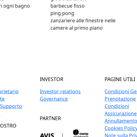
in ogni bagno
barbecue fisso
ping pong
zanzariere alle finestre nelle
camere al primo piano
INVESTOR
PAGINE UTILI
prietario
Investor relations
Condizioni Gen
ite
Governance
Prenotazione
 Supporto
Condizioni
o
Assicurazione
PARTNER
Annullament
NOSTRO
Cookies Polic
|
Note sulla Pri