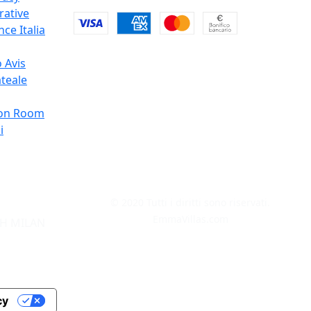
rative
ce Italia
 Avis
teale
on Room
i
© 2020 Tutti i diritti sono riservati.
EmmaVillas.com
H MILAN
cy