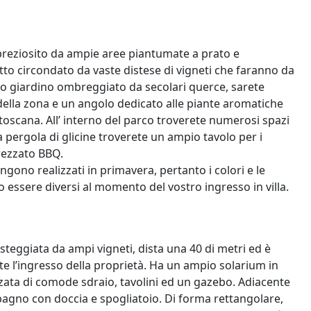
preziosito da ampie aree piantumate a prato e
tutto circondato da vaste distese di vigneti che faranno da
pio giardino ombreggiato da secolari querce, sarete
ci della zona e un angolo dedicato alle piante aromatiche
a toscana. All’ interno del parco troverete numerosi spazi
a pergola di glicine troverete un ampio tavolo per i
trezzato BBQ.
engono realizzati in primavera, pertanto i colori e le
ro essere diversi al momento del vostro ingresso in villa.
osteggiata da ampi vigneti, dista una 40 di metri ed è
nte l’ingresso della proprietà. Ha un ampio solarium in
zata di comode sdraio, tavolini ed un gazebo. Adiacente
bagno con doccia e spogliatoio. Di forma rettangolare,