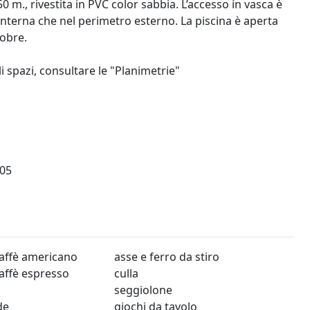
0 m., rivestita in PVC color sabbia. L’accesso in vasca è
 interna che nel perimetro esterno. La piscina è aperta
tobre.
i spazi, consultare le "Planimetrie"
05
affè americano
asse e ferro da stiro
affè espresso
culla
seggiolone
de
giochi da tavolo