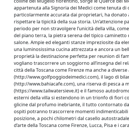
colline del Mugello fiorentino, sorge le Querce dei M
appartenuta alla Signoria dei Medici come tenuta di c
particolarmente accurata dai proprietari, ha donato al
rispettare la tipicità della sua storia. Un’attenzione pa
periodo per non stravolgere l’unicità della villa, come 
del piano terra, la pietra serena del tipico caminetto o
salone. Ampie ed eleganti stanze impreziosite da ele
una luminosissima cucina attrezzata e ancora un bell
proprietà la destinazione perfetta per reunion di fam
vogliano trascorrere un soggiorno all’insegna del rela
città della Toscana come Firenze ma anche a diverse a
(http://www.golfpoggiodeimedici.com), il lago di bil
(http://www.bahiacafe.com), una riserva di pesca a m
(https://www.tailwatersieve.it) e il famoso autodromo 
esterni della villa si estendono in un trionfo di fiori
glicine dal profumo inebriante, il tutto contornato da
ospiti potranno trascorrere momenti indimenticabili i
posizione, a pochi chilometri dal casello autostradal
d’arte della Toscana come Firenze, Lucca, Pisa e i cara