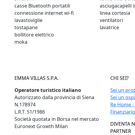
casse Bluetooth portatili
asciugacapelli 
connessione internet wi-fi
linea cortesia
lavastoviglie
ventilatori
tostapane
lavatrice
bollitore elettrico
moka
EMMA VILLAS S.P.A.
CHI SEI?
Operatore turistico italiano
Sei un pro
Autorizzato dalla provincia di Siena
Sei un osp
N.178974
Re Home -
L.R.T. 51/1986
Finanziari
Società quotata in Borsa nel mercato
DIVENTA 
Euronext Growth Milan
PARTNER