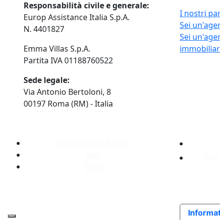
Responsabilità civile e generale:
I nostri pa
Europ Assistance Italia S.p.A.
Sei un'agen
N. 4401827
Sei un'age
Emma Villas S.p.A.
immobilia
Partita IVA 01188760522
Sede legale:
Via Antonio Bertoloni, 8
00197 Roma (RM) - Italia
TUTELE ASSICURATIVE
FAQ
SOC
BLOG
Informat