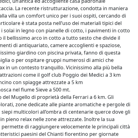
edici, un’antica ed accogliente casa padronale
accia. La recente ristrutturazione, condotta in maniera
la villa un comfort unico per i suoi ospiti, cercando di
rticolare è stata posta nell’uso dei materiali tipici del
i solai in legno con pianelle di cotto, i pavimenti in cotto
 il bellissimo arco in cotto a tutto sesto che divide il
menti di antiquariato, camere accoglienti e spaziose,
issimo giardino con piscina privata, fanno di questa
iglia o per ospitare gruppi numerosi di amici che
x in un contesto tranquillo. Vicinissimo alla più bella
ttrazioni come il golf club Poggio dei Medici a 3 km
ancino con spiagge attrezzate a 5 km
osca nel fiume Sieve a 500 mt.
del Mugello di proprietà della Ferrari a 6 km. Gli
 colorati, zone dedicate alle piante aromatiche e pergole di
 siepi multicolori all’ombra di centenarie querce dove gli
n pieno relax nelle zone attrezzate. Inoltre la sua
e permette di raggiungere velocemente le principali città
tteristici paesini del Chianti fiorentino per giornate