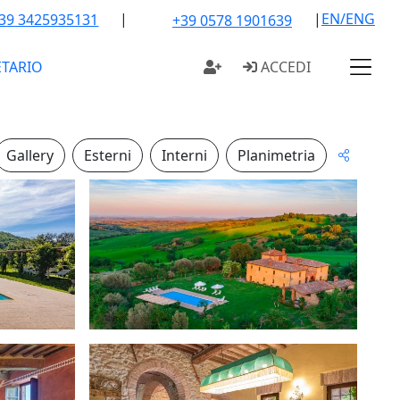
|
|
EN/ENG
39 3425935131
+39 0578 1901639
ETARIO
ACCEDI
Gallery
Esterni
Interni
Planimetria