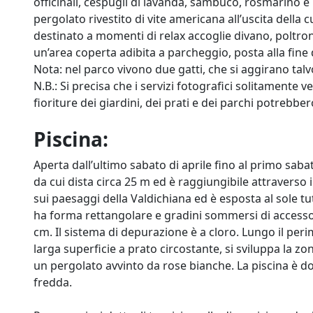
officinali, cespugli di lavanda, sambuco, rosmarino e 
pergolato rivestito di vite americana all’uscita della 
destinato a momenti di relax accoglie divano, poltron
un’area coperta adibita a parcheggio, posta alla fine d
Nota: nel parco vivono due gatti, che si aggirano talvol
N.B.: Si precisa che i servizi fotografici solitamente v
fioriture dei giardini, dei prati e dei parchi potrebbe
Piscina:
Aperta dall’ultimo sabato di aprile fino al primo sabato
da cui dista circa 25 m ed è raggiungibile attraverso
sui paesaggi della Valdichiana ed è esposta al sole tu
ha forma rettangolare e gradini sommersi di accesso
cm. Il sistema di depurazione è a cloro. Lungo il perime
larga superficie a prato circostante, si sviluppa la z
un pergolato avvinto da rose bianche. La piscina è dot
fredda.