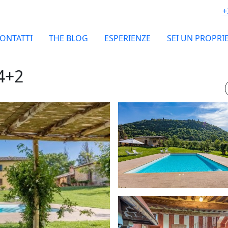
+
ONTATTI
THE BLOG
ESPERIENZE
SEI UN PROPRI
4+2