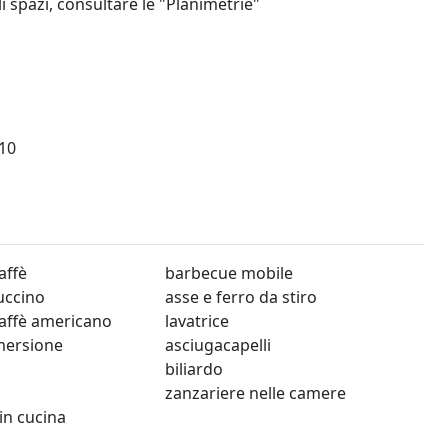
i spazi, consultare le "Planimetrie"
10
affè
barbecue mobile
uccino
asse e ferro da stiro
affè americano
lavatrice
mmersione
asciugacapelli
biliardo
zanzariere nelle camere
in cucina