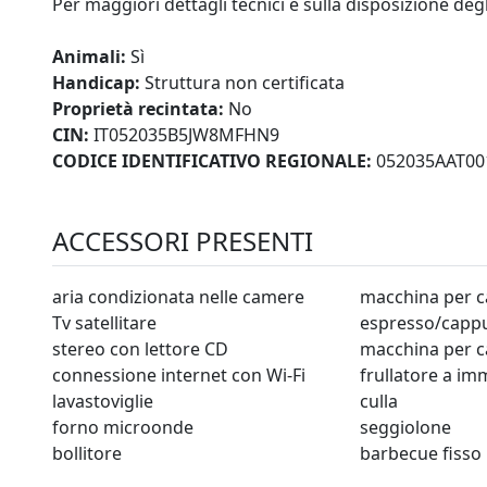
Per maggiori dettagli tecnici e sulla disposizione degl
Animali:
Sì
Handicap:
Struttura non certificata
Proprietà recintata:
No
CIN:
IT052035B5JW8MFHN9
CODICE IDENTIFICATIVO REGIONALE:
052035AAT00
ACCESSORI PRESENTI
aria condizionata nelle camere
macchina per c
Tv satellitare
espresso/capp
stereo con lettore CD
macchina per c
connessione internet con Wi-Fi
frullatore a i
lavastoviglie
culla
forno microonde
seggiolone
bollitore
barbecue fisso 