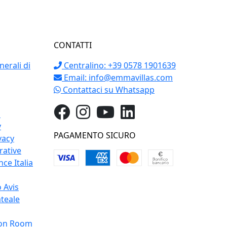
CONTATTI
erali di
Centralino: +39 0578 1901639
Email:
info@emmavillas.com
Contattaci su Whatsapp
o
y
PAGAMENTO SICURO
vacy
rative
ce Italia
 Avis
teale
on Room