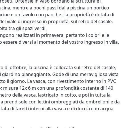
roseti. Ortensie in vaso bordano la struttura e il
cucina, mentre a pochi passi dalla piscina un portico
cine e un tavolo con panche. La proprietà è dotata di
el viale di ingresso in proprietà, sul retro del casale.
ta tra gli spazi verdi.
engono realizzati in primavera, pertanto i colori e le
ro essere diversi al momento del vostro ingresso in villa.
 di ottobre, la piscina è collocata sul retro del casale,
 il giardino pianeggiante. Gode di una meravigliosa vista
tto il giorno. La vasca, con rivestimento interno in PVC
; misura 12x 6 m con una profondità costante di 140
tro della vasca, lastricato in cotto, e poi in tutta la
ona prendisole con lettini ombreggiati da ombrelloni e da
ata di faretti interni alla vasca e di doccia con acqua