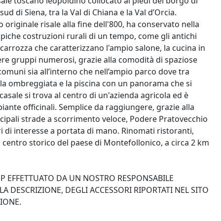
e toscano leopoldino collocato ai piedi del borgo di
 di Siena, tra la Val di Chiana e la Val d’Orcia.
 originale risale alla fine dell'800, ha conservato nella
tipiche costruzioni rurali di un tempo, come gli antichi
di carrozza che caratterizzano l'ampio salone, la cucina in
re gruppi numerosi, grazie alla comodità di spaziose
omuni sia all’interno che nell’ampio parco dove tra
gola ombreggiata e la piscina con un panorama che si
casale si trova al centro di un'azienda agricola ed è
 piante officinali. Semplice da raggiungere, grazie alla
incipali strade a scorrimento veloce, Podere Pratovecchio
ri di interesse a portata di mano. Rinomati ristoranti,
 centro storico del paese di Montefollonico, a circa 2 km
UP EFFETTUATO DA UN NOSTRO RESPONSABILE
A DESCRIZIONE, DEGLI ACCESSORI RIPORTATI NEL SITO
IONE.