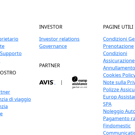
INVESTOR
PAGINE UTILI
prietario
Investor relations
Condizioni Gen
ite
Governance
Prenotazione
 Supporto
Condizioni
o
Assicurazione
PARTNER
Annullament
NOSTRO
Cookies Polic
|
Note sulla Pri
Polizze Assicu
rtner
Europ Assistan
zia di viaggio
SPA
nzia
Noleggio Auto
re
Pagamento ra
Findomestic
Communicati