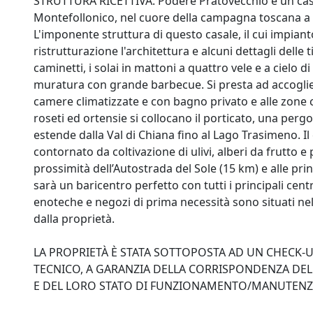
STRUTTURA RICETTIVA. Podere Pratovecchio è un casal
Montefollonico, nel cuore della campagna toscana a sud
L'imponente struttura di questo casale, il cui impianto
ristrutturazione l'architettura e alcuni dettagli delle 
caminetti, i solai in mattoni a quattro vele e a cielo 
muratura con grande barbecue. Si presta ad accoglie
camere climatizzate e con bagno privato e alle zone c
roseti ed ortensie si collocano il porticato, una per
estende dalla Val di Chiana fino al Lago Trasimeno. Il 
contornato da coltivazione di ulivi, alberi da frutto e
prossimità dell’Autostrada del Sole (15 km) e alle pr
sarà un baricentro perfetto con tutti i principali cent
enoteche e negozi di prima necessità sono situati nel
dalla proprietà.
LA PROPRIETÀ È STATA SOTTOPOSTA AD UN CHECK-
TECNICO, A GARANZIA DELLA CORRISPONDENZA DELL
E DEL LORO STATO DI FUNZIONAMENTO/MANUTENZ