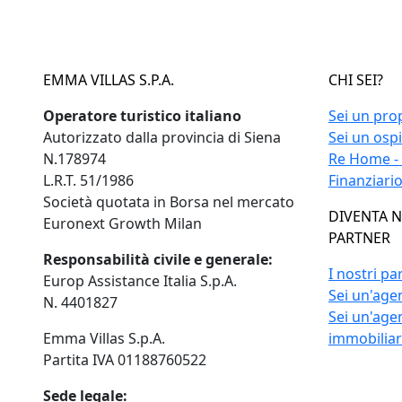
EMMA VILLAS S.P.A.
CHI SEI?
Operatore turistico italiano
Sei un pro
Autorizzato dalla provincia di Siena
Sei un osp
N.178974
Re Home -
L.R.T. 51/1986
Finanziari
Società quotata in Borsa nel mercato
DIVENTA 
Euronext Growth Milan
PARTNER
Responsabilità civile e generale:
I nostri pa
Europ Assistance Italia S.p.A.
Sei un'agen
N. 4401827
Sei un'age
Emma Villas S.p.A.
immobilia
Partita IVA 01188760522
Sede legale: