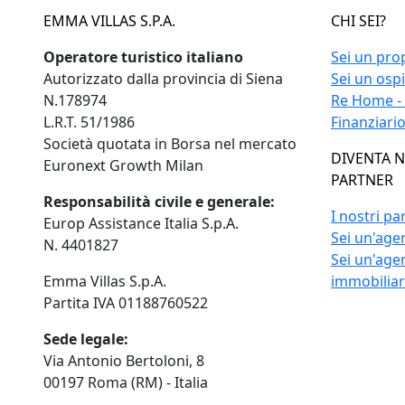
EMMA VILLAS S.P.A.
CHI SEI?
Operatore turistico italiano
Sei un pro
Autorizzato dalla provincia di Siena
Sei un osp
N.178974
Re Home -
L.R.T. 51/1986
Finanziari
Società quotata in Borsa nel mercato
DIVENTA 
Euronext Growth Milan
PARTNER
Responsabilità civile e generale:
I nostri pa
Europ Assistance Italia S.p.A.
Sei un'agen
N. 4401827
Sei un'age
Emma Villas S.p.A.
immobilia
Partita IVA 01188760522
Sede legale:
Via Antonio Bertoloni, 8
00197 Roma (RM) - Italia