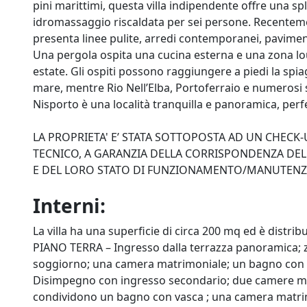
pini marittimi, questa villa indipendente offre una s
idromassaggio riscaldata per sei persone. Recentemente
presenta linee pulite, arredi contemporanei, paviment
Una pergola ospita una cucina esterna e una zona loun
estate. Gli ospiti possono raggiungere a piedi la spia
mare, mentre Rio Nell’Elba, Portoferraio e numerosi se
Nisporto è una località tranquilla e panoramica, perfe
LA PROPRIETA' E’ STATA SOTTOPOSTA AD UN CHEC
TECNICO, A GARANZIA DELLA CORRISPONDENZA DELL
E DEL LORO STATO DI FUNZIONAMENTO/MANUTEN
Interni:
La villa ha una superficie di circa 200 mq ed è distrib
PIANO TERRA – Ingresso dalla terrazza panoramica; 
soggiorno; una camera matrimoniale; un bagno con d
Disimpegno con ingresso secondario; due camere mat
condividono un bagno con vasca ; una camera matrim