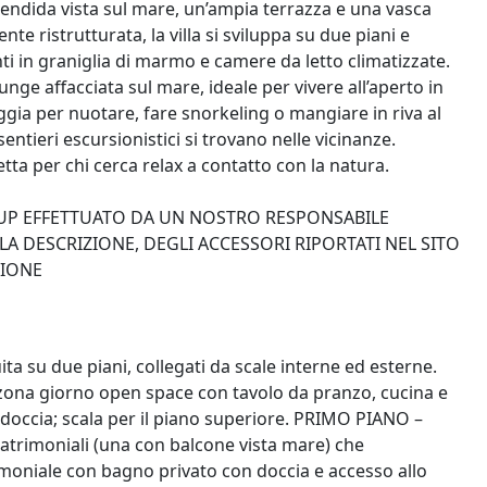
plendida vista sul mare, un’ampia terrazza e una vasca
 ristrutturata, la villa si sviluppa su due piani e
i in graniglia di marmo e camere da letto climatizzate.
ge affacciata sul mare, ideale per vivere all’aperto in
ggia per nuotare, fare snorkeling o mangiare in riva al
ntieri escursionistici si trovano nelle vicinanze.
tta per chi cerca relax a contatto con la natura.
K-UP EFFETTUATO DA UN NOSTRO RESPONSABILE
A DESCRIZIONE, DEGLI ACCESSORI RIPORTATI NEL SITO
ZIONE
uita su due piani, collegati da scale interne ed esterne.
zona giorno open space con tavolo da pranzo, cucina e
occia; scala per il piano superiore. PRIMO PIANO –
rimoniali (una con balcone vista mare) che
oniale con bagno privato con doccia e accesso allo