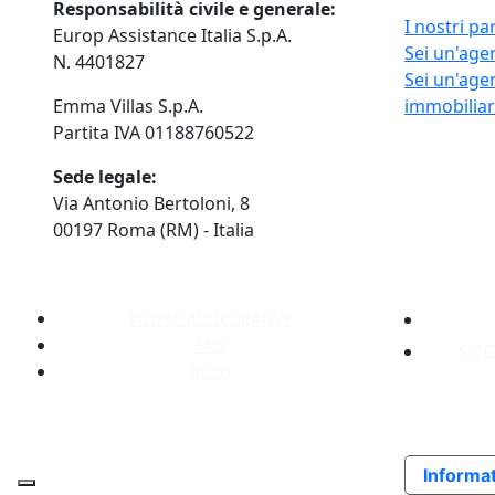
Responsabilità civile e generale:
I nostri pa
Europ Assistance Italia S.p.A.
Sei un'agen
N. 4401827
Sei un'age
Emma Villas S.p.A.
immobilia
Partita IVA 01188760522
Sede legale:
Via Antonio Bertoloni, 8
00197 Roma (RM) - Italia
TUTELE ASSICURATIVE
FAQ
SOC
BLOG
Informat