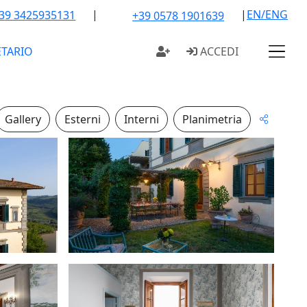
|
|
EN/ENG
39 3425935131
+39 0578 1901639
ETARIO
ACCEDI
Gallery
Esterni
Interni
Planimetria