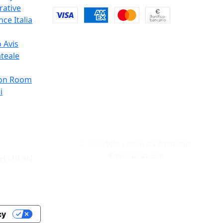
rative
ce Italia
 Avis
teale
on Room
i
© 2020 Tutti i diritti sono riservati.
EmmaVillas.com
H MILAN
cy