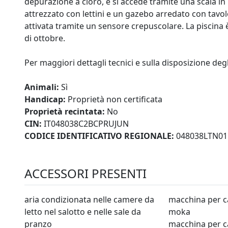
depurazione a cloro, e si accede tramite una scala in 
attrezzato con lettini e un gazebo arredato con tavolo
attivata tramite un sensore crepuscolare. La piscina è
di ottobre.
Per maggiori dettagli tecnici e sulla disposizione degl
Animali:
Sì
Handicap:
Proprietà non certificata
Proprietà recintata:
No
CIN:
IT048038C2BCPRUJUN
CODICE IDENTIFICATIVO REGIONALE:
048038LTN01
ACCESSORI PRESENTI
aria condizionata nelle camere da
macchina per c
letto nel salotto e nelle sale da
moka
pranzo
macchina per c