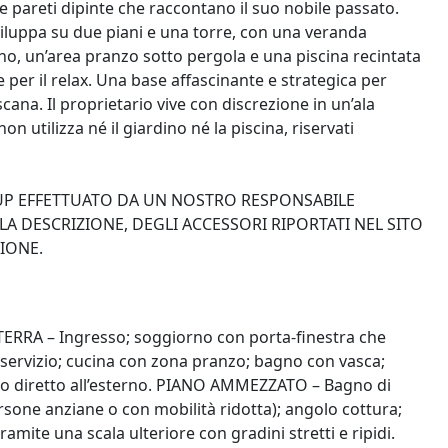
i e pareti dipinte che raccontano il suo nobile passato.
sviluppa su due piani e una torre, con una veranda
no, un’area pranzo sotto pergola e una piscina recintata
per il relax. Una base affascinante e strategica per
cana. Il proprietario vive con discrezione in un’ala
 utilizza né il giardino né la piscina, riservati
-UP EFFETTUATO DA UN NOSTRO RESPONSABILE
A DESCRIZIONE, DEGLI ACCESSORI RIPORTATI NEL SITO
IONE.
NO TERRA – Ingresso; soggiorno con porta-finestra che
servizio; cucina con zona pranzo; bagno con vasca;
so diretto all’esterno. PIANO AMMEZZATO – Bagno di
ersone anziane o con mobilità ridotta); angolo cottura;
mite una scala ulteriore con gradini stretti e ripidi.