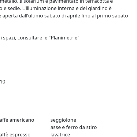
metallo. Il solarium è pavimentato in terracotta e
 e sedie. L'illuminazione interna e del giardino è
 aperta dall’ultimo sabato di aprile fino al primo sabato
i spazi, consultare le "Planimetrie"
10
affè americano
seggiolone
asse e ferro da stiro
affè espresso
lavatrice