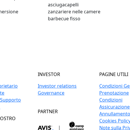
asciugacapelli
mmersione
zanzariere nelle camere
barbecue fisso
INVESTOR
PAGINE UTILI
prietario
Investor relations
Condizioni Gen
ite
Governance
Prenotazione
 Supporto
Condizioni
o
Assicurazione
PARTNER
Annullament
NOSTRO
Cookies Polic
|
Note sulla Pri