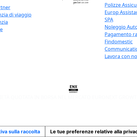
Polizze Assicu
rtner
Europ Assistan
zia di viaggio
SPA
nzia
Noleggio Auto
re
Pagamento ra
Findomestic
Communicati
Lavora con no
IETÀ QUOTATA IN BORSA NEL MERCATO EURONEXT GROWT
iva sulla raccolta
Le tue preferenze relative alla priva