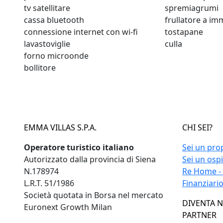
tv satellitare
spremiagrumi
cassa bluetooth
frullatore a i
connessione internet con wi-fi
tostapane
lavastoviglie
culla
forno microonde
bollitore
EMMA VILLAS S.P.A.
CHI SEI?
Operatore turistico italiano
Sei un pro
Autorizzato dalla provincia di Siena
Sei un osp
N.178974
Re Home -
L.R.T. 51/1986
Finanziari
Società quotata in Borsa nel mercato
DIVENTA 
Euronext Growth Milan
PARTNER