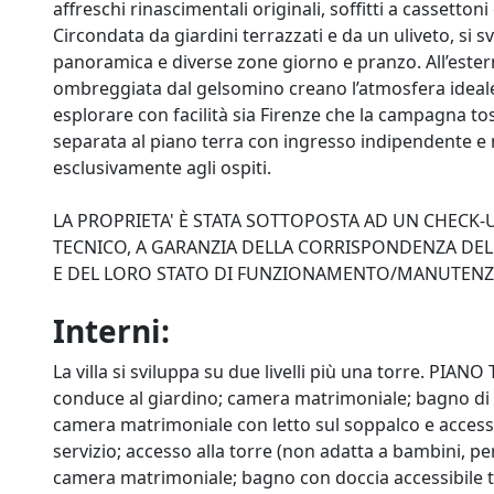
affreschi rinascimentali originali, soffitti a cassetton
Circondata da giardini terrazzati e da un uliveto, si 
panoramica e diverse zone giorno e pranzo. All’ester
ombreggiata dal gelsomino creano l’atmosfera ideale 
esplorare con facilità sia Firenze che la campagna tos
separata al piano terra con ingresso indipendente e non
esclusivamente agli ospiti.
LA PROPRIETA' È STATA SOTTOPOSTA AD UN CHECK
TECNICO, A GARANZIA DELLA CORRISPONDENZA DELL
E DEL LORO STATO DI FUNZIONAMENTO/MANUTENZ
Interni:
La villa si sviluppa su due livelli più una torre. PIA
conduce al giardino; camera matrimoniale; bagno di 
camera matrimoniale con letto sul soppalco e acces
servizio; accesso alla torre (non adatta a bambini, p
camera matrimoniale; bagno con doccia accessibile tra