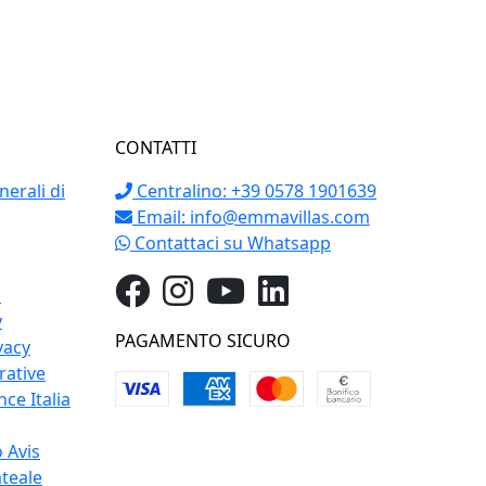
CONTATTI
erali di
Centralino: +39 0578 1901639
Email:
info@emmavillas.com
Contattaci su Whatsapp
o
y
PAGAMENTO SICURO
vacy
rative
ce Italia
 Avis
teale