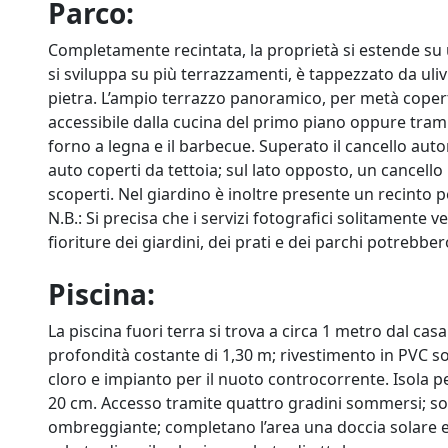
Parco:
Completamente recintata, la proprietà si estende su un
si sviluppa su più terrazzamenti, è tappezzato da uli
pietra. L’ampio terrazzo panoramico, per metà copert
accessibile dalla cucina del primo piano oppure tramit
forno a legna e il barbecue. Superato il cancello aut
auto coperti da tettoia; sul lato opposto, un cancel
scoperti. Nel giardino è inoltre presente un recinto p
N.B.: Si precisa che i servizi fotografici solitamente v
fioriture dei giardini, dei prati e dei parchi potrebbe
Piscina:
La piscina fuori terra si trova a circa 1 metro dal ca
profondità costante di 1,30 m; rivestimento in PVC s
cloro e impianto per il nuoto controcorrente. Isola p
20 cm. Accesso tramite quattro gradini sommersi; sola
ombreggiante; completano l’area una doccia solare e 