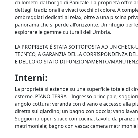
chilometri dal borgo di Panicale. La proprietà offre a
dettagli tradizionali e vivaci tocchi di colore. A comp
ombreggiati dedicati al relax, oltre a una piscina pr
panorama che si perde all’orizzonte. Un rifugio perfe
esplorare le gemme culturali dell’Umbria.
LA PROPRIETA’ È STATA SOTTOPOSTA AD UN CHECK
TECNICO, A GARANZIA DELLA CORRISPONDENZA DELL
E DEL LORO STATO DI FUNZIONAMENTO/MANUTEN
Interni:
La proprietà si estende su una superficie totale di cir
esterne. PIANO TERRA – Ingresso principale; soggior
angolo cottura; veranda con divano e accesso alla pi
diretta sul giardino; un bagno con doccia; vano lava
Soggiorno open space con cucina, tavolo da pranzo e
matrimoniale; bagno con vasca; camera matrimoniale