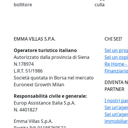
bollitore
culla
EMMA VILLAS S.P.A.
CHI SEI?
Operatore turistico italiano
Sei un pro
Autorizzato dalla provincia di Siena
Sei un osp
N.178974
Re Home -
L.R.T. 51/1986
Finanziari
Società quotata in Borsa nel mercato
DIVENTA 
Euronext Growth Milan
PARTNER
Responsabilità civile e generale:
I nostri pa
Europ Assistance Italia S.p.A.
Sei un'agen
N. 4401827
Sei un'age
Emma Villas S.p.A.
immobilia