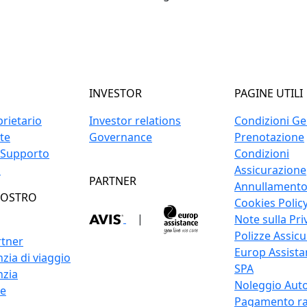
INVESTOR
PAGINE UTILI
prietario
Investor relations
Condizioni Gen
ite
Governance
Prenotazione
 Supporto
Condizioni
o
Assicurazione
PARTNER
Annullament
NOSTRO
Cookies Polic
|
Note sulla Pri
Polizze Assicu
rtner
Europ Assistan
zia di viaggio
SPA
nzia
Noleggio Auto
re
Pagamento ra