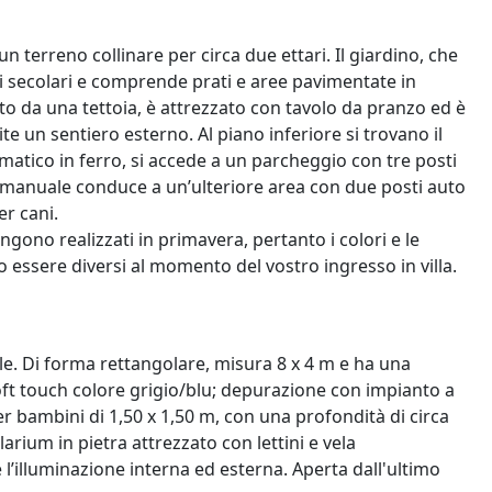
 terreno collinare per circa due ettari. Il giardino, che
vi secolari e comprende prati e aree pavimentate in
o da una tettoia, è attrezzato con tavolo da pranzo ed è
e un sentiero esterno. Al piano inferiore si trovano il
omatico in ferro, si accede a un parcheggio con tre posti
lo manuale conduce a un’ulteriore area con due posti auto
er cani.
engono realizzati in primavera, pertanto i colori e le
ro essere diversi al momento del vostro ingresso in villa.
sale. Di forma rettangolare, misura 8 x 4 m e ha una
oft touch colore grigio/blu; depurazione con impianto a
er bambini di 1,50 x 1,50 m, con una profondità di circa
rium in pietra attrezzato con lettini e vela
l’illuminazione interna ed esterna. Aperta dall'ultimo