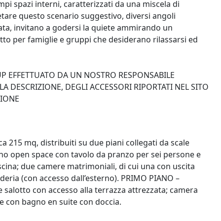
mpi spazi interni, caratterizzati da una miscela di
letare questo scenario suggestivo, diversi angoli
ivata, invitano a godersi la quiete ammirando un
tto per famiglie e gruppi che desiderano rilassarsi ed
-UP EFFETTUATO DA UN NOSTRO RESPONSABILE
A DESCRIZIONE, DEGLI ACCESSORI RIPORTATI NEL SITO
ZIONE
ca 215 mq, distribuiti su due piani collegati da scale
no open space con tavolo da pranzo per sei persone e
scina; due camere matrimoniali, di cui una con uscita
nderia (con accesso dall’esterno). PRIMO PIANO –
 salotto con accesso alla terrazza attrezzata; camera
 con bagno en suite con doccia.