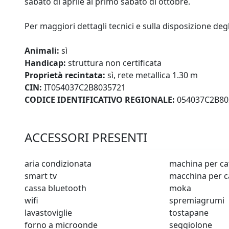
sabato di aprile al primo sabato di ottobre.
Per maggiori dettagli tecnici e sulla disposizione degl
Animali:
sì
Handicap:
struttura non certificata
Proprietà recintata:
sì, rete metallica 1.30 m
CIN:
IT054037C2B8035721
CODICE IDENTIFICATIVO REGIONALE:
054037C2B80
ACCESSORI PRESENTI
aria condizionata
machina per ca
smart tv
macchina per c
cassa bluetooth
moka
wifi
spremiagrumi
lavastoviglie
tostapane
forno a microonde
seggiolone