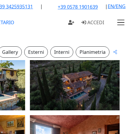
|
|
EN/ENG
39 3425935131
+39 0578 1901639
ETARIO
ACCEDI
Gallery
Esterni
Interni
Planimetria